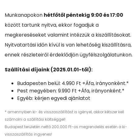
Munkanapokon
hétfőtől péntekig 9:00 és 17:00
között tartunk nyitva, ekkor fogadjuk a
megkereséseket valamint intézzük a kiszállításokat.
Nyitvatartási időn kívül is van lehetőség kiszállításra,
ennek részleteiről érdeklődjön ügyfélszolgálatunkon.
Szállítási díjaink (2025.01.01-től):
Budapesten belül: 4.990 Ft +Áfa, irányonként.*
Pest megyében: 9.990 Ft +Áfa, irányonként.*
Egyéb: kérjen egyedi ajánlatot
* amennyiben ki- és visszaszállítást is igényel, akkor kétszer kell
számolni a szállítási költséggel!
Budapest területén nettó 200.000 Ft-os megrendelés esetén a ki-
visszaszállítás ingyenes!