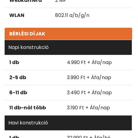
Webkamera
2 MP
WLAN
802.11 a/b/g/n
BÉRLÉSI DÍJAK
Napi konstrukció
1 db
4.990 Ft + Áfa/nap
2-5 db
3.990 Ft + Áfa/nap
6-11 db
3.490 Ft + Áfa/nap
11 db-nál több
3.190 Ft + Áfa/nap
Havi konstrukció
1 db
32.990 Ft + Áfa/hó