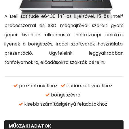
A Dell Latitude e6430 14"-os kijelzővel, i5-ös Intel®
processzorral és SSD meghajtóval szerelt gyors
gépei kiválóan alkalmasak hétköznapi célokra,
ilyenek a böngészés, irodai szoftverek használata,
prezentáció. Ügyfeleink leggyakrabban
tanfolyamokra, előadásokra szokták bérelni.
prezentációkhoz
irodai szoftverekhez
böngészésre
kisebb számításigényű feladatokhoz
MŰSZAKI ADATOK